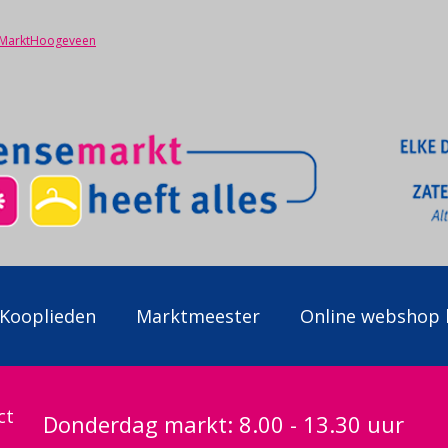
/MarktHoogeveen
Kooplieden
Marktmeester
Online webshop 
ct
Donderdag markt: 8.00 - 13.30 uur