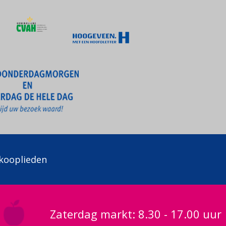
kooplieden
Zaterdag markt: 8.30 - 17.00 uur