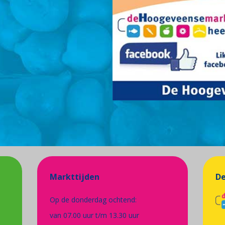
Markttijden
De
Op de donderdag ochtend:
van 07.00 uur t/m 13.30 uur