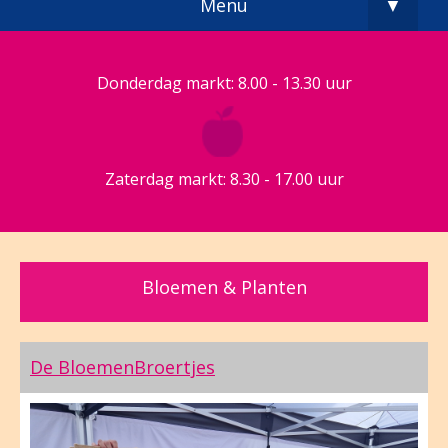
Menu
▼
Donderdag markt: 8.00 - 13.30 uur
Zaterdag markt: 8.30 - 17.00 uur
Bloemen & Planten
De BloemenBroertjes