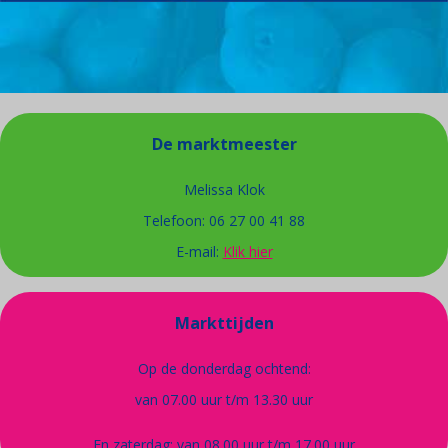
De marktmeester
Melissa Klok
Telefoon: 06 27 00 41 88
E-mail:
Klik hier
Markttijden
Op de donderdag ochtend:
van 07.00 uur t/m 13.30 uur
En zaterdag: van 08.00 uur t/m 17.00 uur