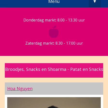
Menu
▼
Donderdag markt: 8.00 - 13.30 uur
Zaterdag markt: 8.30 - 17.00 uur
Broodjes, Snacks en Shoarma - Patat en Snacks
Hoa Nguyen