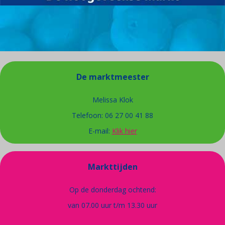
De marktmeester
Melissa Klok
Telefoon: 06 27 00 41 88
E-mail:
Klik hier
Markttijden
Op de donderdag ochtend:
van 07.00 uur t/m 13.30 uur